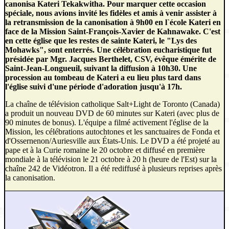
canonisa Kateri Tekakwitha. Pour marquer cette occasion
spéciale, nous avions invité les fidèles et amis à venir assister à
la retransmission de la canonisation à 9h00 en l`école Kateri en
face de la Mission Saint-François-Xavier de Kahnawake. C'est
en cette église que les restes de sainte Kateri, le "Lys des
Mohawks", sont enterrés. Une célébration eucharistique fut
présidée par Mgr. Jacques Berthelet, CSV, évêque émérite de
Saint-Jean-Longueuil, suivant la diffusion à 10h30. Une
procession au tombeau de Kateri a eu lieu plus tard dans
l'église suivi d'une période d'adoration jusqu'à 17h.
La chaîne de télévision catholique Salt+Light de Toronto (Canada)
a produit un nouveau DVD de 60 minutes sur Kateri (avec plus de
90 minutes de bonus). L'équipe a filmé activement l'église de la
Mission, les célébrations autochtones et les sanctuaires de Fonda et
d'Ossernenon/Auriesville aux États-Unis. Le DVD a été projeté au
pape et à la Curie romaine le 20 octobre et diffusé en première
mondiale à la télévision le 21 octobre à 20 h (heure de l'Est) sur la
chaîne 242 de Vidéotron. Il a été rediffusé à plusieurs reprises après
la canonisation.